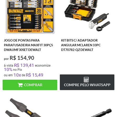
JOGO DE PONTAS PARA
KIT BITS C/ ADAPTADOR
PARAFUSADEIRA MAXFIT 30PÇS
ANGULAR MCLAREN 33PC
DWAUMF30SET DEWALT
DT70782-QZ DEWALT
R$ 154,90
por
R$ 139,41
à vista
economize
10%
no Pix
10x
R$ 15,49
ou em
de
COMPRAR
COMPRE PELO WHATSAPP