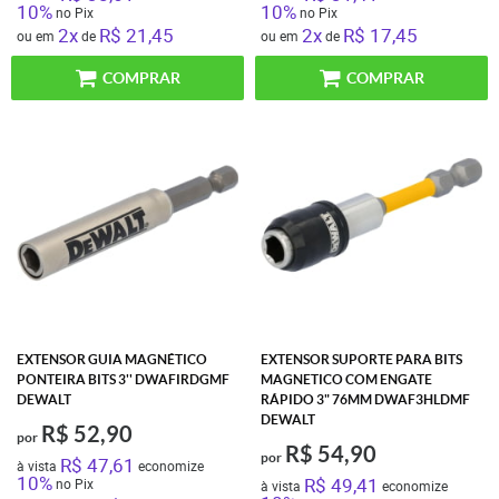
10%
10%
no Pix
no Pix
2x
R$ 21,45
2x
R$ 17,45
ou em
de
ou em
de
COMPRAR
COMPRAR
EXTENSOR GUIA MAGNÉTICO
EXTENSOR SUPORTE PARA BITS
PONTEIRA BITS 3'' DWAFIRDGMF
MAGNETICO COM ENGATE
DEWALT
RÁPIDO 3" 76MM DWAF3HLDMF
DEWALT
R$ 52,90
por
R$ 54,90
por
R$ 47,61
à vista
economize
10%
R$ 49,41
no Pix
à vista
economize