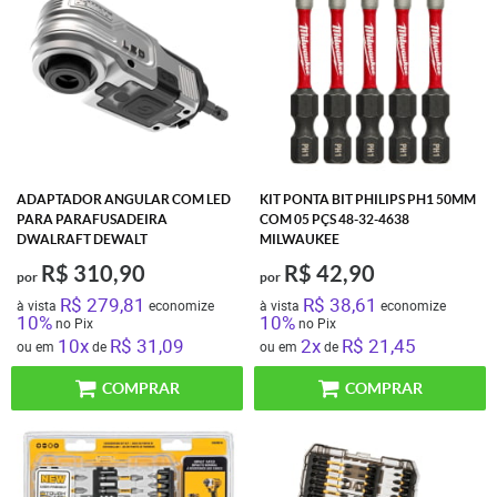
ADAPTADOR ANGULAR COM LED
KIT PONTA BIT PHILIPS PH1 50MM
PARA PARAFUSADEIRA
COM 05 PÇS 48-32-4638
DWALRAFT DEWALT
MILWAUKEE
R$ 310,90
R$ 42,90
por
por
R$ 279,81
R$ 38,61
à vista
economize
à vista
economize
10%
10%
no Pix
no Pix
10x
R$ 31,09
2x
R$ 21,45
ou em
de
ou em
de
COMPRAR
COMPRAR