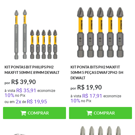
KIT PONTAS BIT PHILIPS PH2
KIT PONTA BITS PH2 MAXFIT
MAXFIT 50MM E 89MM DEWALT
50MM 5 PEÇAS DWAF2PH2-5H
DEWALT
R$ 39,90
por
R$ 19,90
por
R$ 35,91
à vista
economize
10%
R$ 17,91
no Pix
à vista
economize
10%
2x
R$ 19,95
no Pix
ou em
de
COMPRAR
COMPRAR