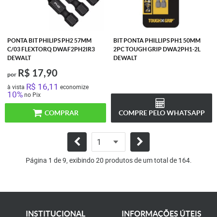
PONTA BIT PHILIPS PH2 57MM
BIT PONTA PHILLIPS PH1 50MM
C/03 FLEXTORQ DWAF2PH2IR3
2PC TOUGH GRIP DWA2PH1-2L
DEWALT
DEWALT
R$ 17,90
por
R$ 16,11
à vista
economize
10%
no Pix
COMPRAR
COMPRE PELO WHATSAPP
Página 1 de 9, exibindo 20 produtos de um total de 164.
INSTITUCIONAL
INFORMAÇÕES ÚTEIS