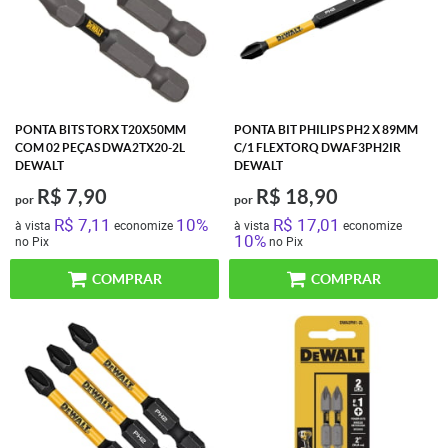
PONTA BITS TORX T20X50MM
PONTA BIT PHILIPS PH2 X 89MM
COM 02 PEÇAS DWA2TX20-2L
C/1 FLEXTORQ DWAF3PH2IR
DEWALT
DEWALT
R$ 7,90
R$ 18,90
por
por
R$ 7,11
10%
R$ 17,01
à vista
economize
à vista
economize
10%
no Pix
no Pix
COMPRAR
COMPRAR