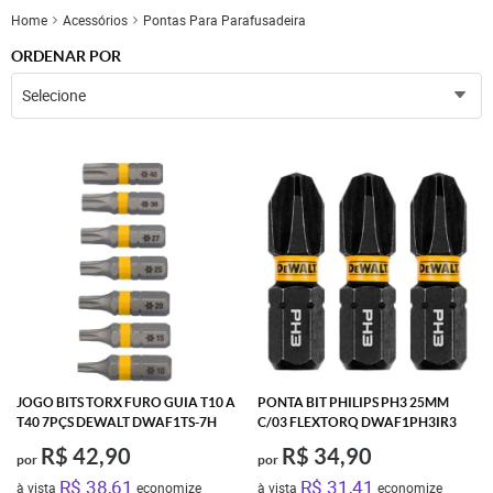
Home
Acessórios
Pontas Para Parafusadeira
ORDENAR POR
Selecione
JOGO BITS TORX FURO GUIA T10 A
PONTA BIT PHILIPS PH3 25MM
T40 7PÇS DEWALT DWAF1TS-7H
C/03 FLEXTORQ DWAF1PH3IR3
R$ 42,90
R$ 34,90
por
por
R$ 38,61
R$ 31,41
à vista
economize
à vista
economize