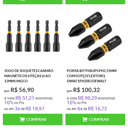
JOGO DE SOQUETES CANHÃO
PONTA BIT PHILIPS PH2 25MM
MAGNÉTICOS 6 PEÇAS (6 AO
COM 03 PÇS FLEXTORQ
12MM) INGCO
DWAF1PH2IR3 DEWALT
R$ 56,90
R$ 100,32
por
por
R$ 51,21
R$ 90,29
à vista
economize
à vista
economize
10%
10%
no Pix
no Pix
3x
R$ 18,97
6x
R$ 16,72
ou em
de
ou em
de
COMPRAR
COMPRAR