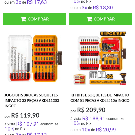
10%
3x
R$ 17,63
no Pix
ou em
de
3x
R$ 18,30
ou em
de
COMPRAR
COMPRAR
JOGO BITS BROCAS SOQUETES
KIT BITS E SOQUETES DE IMPACTO
IMPACTO 33 PEÇAS AKDL11303
COM 51 PECAS AKDL25106 INGCO
INGCO
R$ 209,90
por
R$ 119,90
por
R$ 188,91
à vista
economize
10%
R$ 107,91
no Pix
à vista
economize
10%
10x
R$ 20,99
no Pix
ou em
de
7x
R$ 17,13
ou em
de