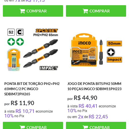
COMPRAR
COMPRAR
PONTA BIT DE TORÇÃO PH2+PH2
JOGO DE PONTA BITS PH2 50MM
65MM C/2 PC INGCO
10 PEÇAS INGCO SDBIM11PH223
SDBIM72PH265
R$ 44,90
por
R$ 11,90
por
R$ 40,41
à vista
economize
10%
R$ 10,71
no Pix
à vista
economize
10%
2x
R$ 22,45
no Pix
ou em
de
COMPRAR
COMPRAR