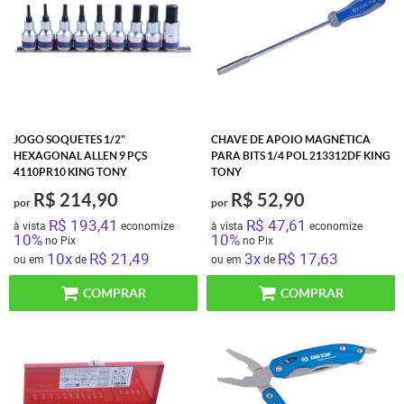
JOGO SOQUETES 1/2"
CHAVE DE APOIO MAGNÉTICA
HEXAGONAL ALLEN 9 PÇS
PARA BITS 1/4 POL 213312DF KING
4110PR10 KING TONY
TONY
R$ 214,90
R$ 52,90
por
por
R$ 193,41
R$ 47,61
à vista
economize
à vista
economize
10%
10%
no Pix
no Pix
10x
R$ 21,49
3x
R$ 17,63
ou em
de
ou em
de
COMPRAR
COMPRAR