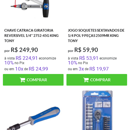
CHAVE CATRACA GIRATORIA
JOGO SOQUETES SEXTAVADOS DE
REVERSIVEL 1/4'' 2752-45G KING
1/4 POL 9 PEÇAS 2509MR KING
TONY
TONY
R$ 249,90
R$ 59,90
por
por
R$ 224,91
R$ 53,91
à vista
economize
à vista
economize
10%
10%
no Pix
no Pix
10x
R$ 24,99
3x
R$ 19,97
ou em
de
ou em
de
COMPRAR
COMPRAR