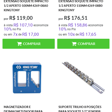
EXTENSÂO SOQUETE IMPACTO
EXTENSÂO SOQUETE IMPACTO
1/2 APERTO 100NM 4269-08A0
1/2 APERTO 110NM 4269-08B0
KINGTONY
KINGTONY
R$ 119,00
R$ 176,51
por
por
R$ 107,10
R$ 158,86
à vista
economize
à vista
economize
10%
10%
no Pix
no Pix
7x
R$ 17,00
10x
R$ 17,65
ou em
de
ou em
de
COMPRAR
COMPRAR
MAGNETIZADOR E
SUPORTE TRILHO 8 POSIÇÕES
DESMAGNETIZADOR PARA
PARA SOQUETE 1/2" 8740908