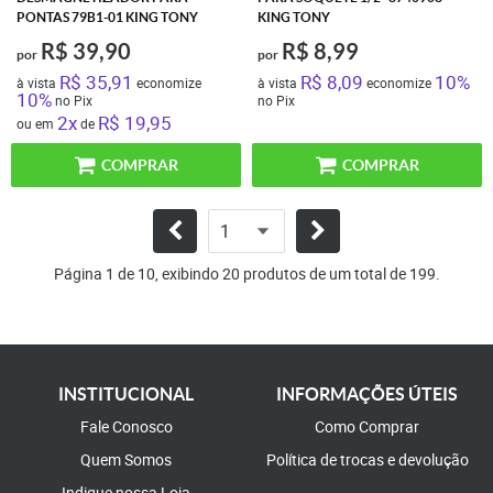
PONTAS 79B1-01 KING TONY
KING TONY
R$ 39,90
R$ 8,99
por
por
R$ 35,91
R$ 8,09
10%
à vista
economize
à vista
economize
10%
no Pix
no Pix
2x
R$ 19,95
ou em
de
COMPRAR
COMPRAR
Página 1 de 10, exibindo 20 produtos de um total de 199.
INSTITUCIONAL
INFORMAÇÕES ÚTEIS
Fale Conosco
Como Comprar
Quem Somos
Política de trocas e devolução
Indique nossa Loja