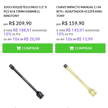
JOGO SOQUETES LONGO 1/2" 8
CHAVE IMPACTO MANUAL C/ 04
PÇS 10 A 19MM 4308MR11
BITS + ADAPTADOR 4112FR KING
KINGTONY
TONY
R$ 209,90
R$ 159,90
por
por
R$ 188,91
R$ 143,91
à vista
economize
à vista
economize
10%
10%
no Pix
no Pix
10x
R$ 20,99
10x
R$ 15,99
ou em
de
ou em
de
COMPRAR
COMPRAR