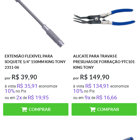
EXTENSÃO FLEXÍVEL PARA
ALICATE PARA TRAVAS E
SOQUETE 1/4" 150MM KING TONY
PRESILHAS DE FORRAÇÃO 9TC101
2311-06
KING TONY
R$ 39,90
R$ 149,90
por
por
R$ 35,91
R$ 134,91
à vista
economize
à vista
economize
10%
10%
no Pix
no Pix
2x
R$ 19,95
9x
R$ 16,66
ou em
de
ou em
de
COMPRAR
COMPRAR