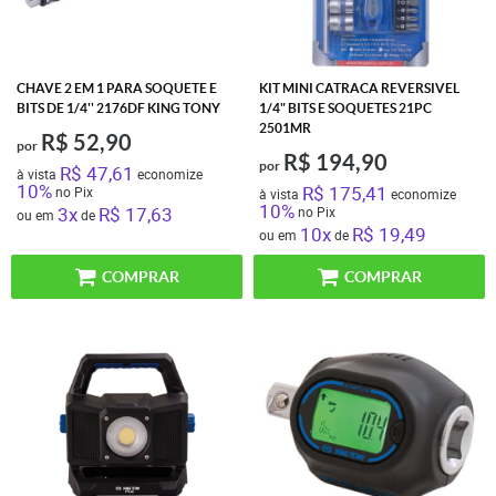
CHAVE 2 EM 1 PARA SOQUETE E
KIT MINI CATRACA REVERSIVEL
BITS DE 1/4'' 2176DF KING TONY
1/4" BITS E SOQUETES 21PC
2501MR
R$ 52,90
por
R$ 194,90
por
R$ 47,61
à vista
economize
10%
R$ 175,41
no Pix
à vista
economize
10%
3x
R$ 17,63
no Pix
ou em
de
10x
R$ 19,49
ou em
de
COMPRAR
COMPRAR