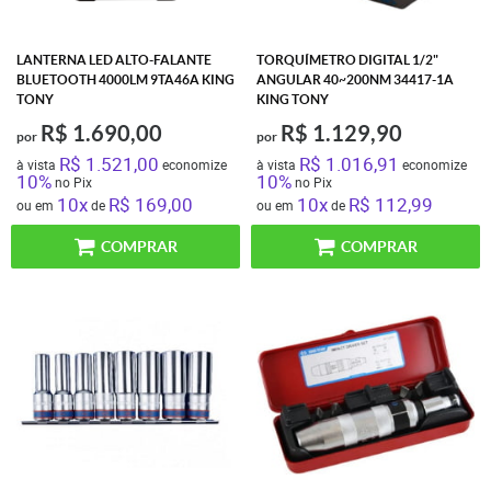
LANTERNA LED ALTO-FALANTE
TORQUÍMETRO DIGITAL 1/2"
BLUETOOTH 4000LM 9TA46A KING
ANGULAR 40~200NM 34417-1A
TONY
KING TONY
R$ 1.690,00
R$ 1.129,90
por
por
R$ 1.521,00
R$ 1.016,91
à vista
economize
à vista
economize
10%
10%
no Pix
no Pix
10x
R$ 169,00
10x
R$ 112,99
ou em
de
ou em
de
COMPRAR
COMPRAR