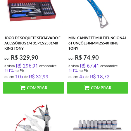
JOGO DE SOQUETE SEXTAVADO E
MINI CANIVETE MULTIFUNCIONAL
ACESSÓRIOS 1/4 31 PÇS 2531MR
6 FUNÇÕES 84MM ZS540 KING
KING TONY
TONY
R$ 329,90
R$ 74,90
por
por
R$ 296,91
R$ 67,41
à vista
economize
à vista
economize
10%
10%
no Pix
no Pix
10x
R$ 32,99
4x
R$ 18,72
ou em
de
ou em
de
COMPRAR
COMPRAR