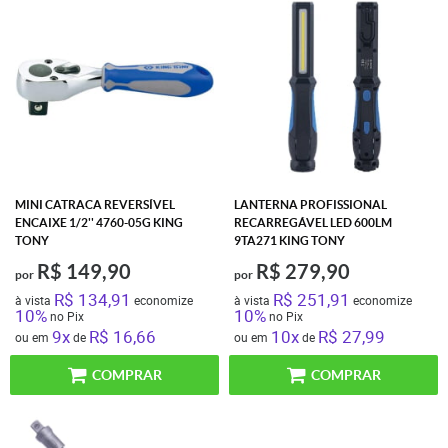
MINI CATRACA REVERSÍVEL
LANTERNA PROFISSIONAL
ENCAIXE 1/2'' 4760-05G KING
RECARREGÁVEL LED 600LM
TONY
9TA271 KING TONY
R$ 149,90
R$ 279,90
por
por
R$ 134,91
R$ 251,91
à vista
economize
à vista
economize
10%
10%
no Pix
no Pix
9x
R$ 16,66
10x
R$ 27,99
ou em
de
ou em
de
COMPRAR
COMPRAR