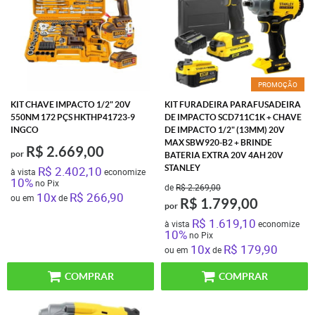
PROMOÇÃO
KIT CHAVE IMPACTO 1/2" 20V
KIT FURADEIRA PARAFUSADEIRA
550NM 172 PÇS HKTHP41723-9
DE IMPACTO SCD711C1K + CHAVE
INGCO
DE IMPACTO 1/2" (13MM) 20V
MAX SBW920-B2 + BRINDE
R$ 2.669,00
por
BATERIA EXTRA 20V 4AH 20V
R$ 2.402,10
STANLEY
à vista
economize
10%
no Pix
de
R$ 2.269,00
10x
R$ 266,90
ou em
de
R$ 1.799,00
por
R$ 1.619,10
à vista
economize
10%
no Pix
10x
R$ 179,90
ou em
de
COMPRAR
COMPRAR