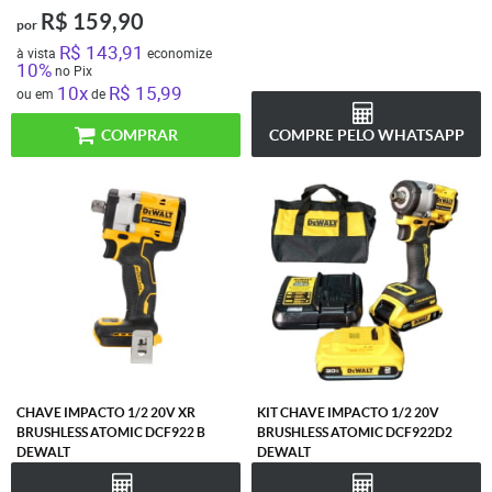
R$ 159,90
por
R$ 143,91
à vista
economize
10%
no Pix
10x
R$ 15,99
ou em
de
COMPRAR
COMPRE PELO WHATSAPP
CHAVE IMPACTO 1/2 20V XR
KIT CHAVE IMPACTO 1/2 20V
BRUSHLESS ATOMIC DCF922 B
BRUSHLESS ATOMIC DCF922D2
DEWALT
DEWALT