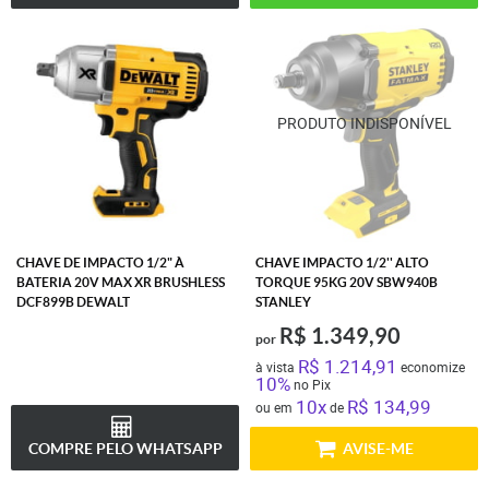
CHAVE DE IMPACTO 1/2" À
CHAVE IMPACTO 1/2'' ALTO
BATERIA 20V MAX XR BRUSHLESS
TORQUE 95KG 20V SBW940B
DCF899B DEWALT
STANLEY
R$ 1.349,90
por
R$ 1.214,91
à vista
economize
10%
no Pix
10x
R$ 134,99
ou em
de
COMPRE PELO WHATSAPP
AVISE-ME