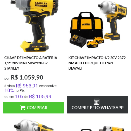
CHAVE DE IMPACTO A BATERIA
KIT CHAVE IMPACTO 1/2 20V 2372
1/2" 20V MAX SBW920-B2
NM ALTO TORQUE DCF961
STANLEY
DEWALT
R$ 1.059,90
por
R$ 953,91
à vista
economize
10%
no Pix
10x
R$ 105,99
ou em
de
COMPRAR
COMPRE PELO WHATSAPP