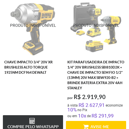
CHAVE IMPACTO 3/4" 20V XR
KIT PARAFUSADEIRA DE IMPACTO
BRUSHLESS ALTO TORQUE
1/4" 20V BRUSHLESS SBI810D2K +
1925NM DCF964 DEWALT
CHAVE DE IMPACTO SEM FIO 1/2"
(13MM) 20V MAX SBW920-B2 +
BRINDE BATERIA EXTRA 20V 4AH
STANLEY
R$ 2.919,90
por
R$ 2.627,91
à vista
economize
10%
no Pix
10x
R$ 291,99
ou em
de
COMPRE PELO WHATSAPP
AVISE-ME