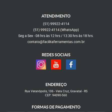
ATENDIMENTO
(51)
99922-4114
(51)
99922-4114
(WhatsApp)
Seg a Sex - 08 hrs às 12 hrs / 13:30 hrs às 18 hrs.
contato@facilitaferramentas.com.br
REDES SOCIAIS
ENDEREÇO
Rua Veranópolis, 106
-
Vera Cruz, Gravataí
-
RS
CEP: 94090-560
FORMAS DE PAGAMENTO