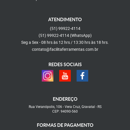
ATENDIMENTO
(51)
99922-4114
(51)
99922-4114
(WhatsApp)
Seg a Sex - 08 hrs às 12 hrs / 13:30 hrs às 18 hrs.
contato@facilitaferramentas.com.br
REDES SOCIAIS
ENDEREÇO
Rua Veranópolis, 106
-
Vera Cruz, Gravataí
-
RS
CEP: 94090-560
FORMAS DE PAGAMENTO