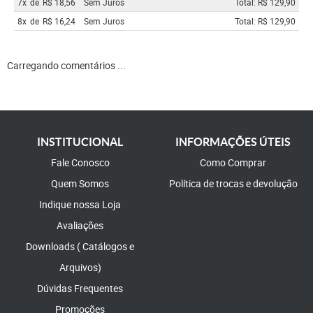
7x
de
R$ 18,56
Sem Juros
Total: R$ 129,90
8x
de
R$ 16,24
Sem Juros
Total: R$ 129,90
Carregando comentários ...
INSTITUCIONAL
INFORMAÇÕES ÚTEIS
Fale Conosco
Como Comprar
Quem Somos
Política de trocas e devolução
Indique nossa Loja
Avaliações
Downloads ( Catálogos e
Arquivos)
Dúvidas Frequentes
Promoções