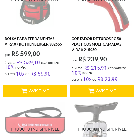
BOLSA PARA FERRAMENTAS
CORTADOR DE TUBOS PC 50
VIRAX / ROTHENBERGER 382655
PLÁSTICOS MULTICAMADAS
VIRAX 215050
R$ 599,00
por
R$ 239,90
por
R$ 539,10
à vista
economize
10%
R$ 215,91
no Pix
à vista
economize
10%
10x
R$ 59,90
no Pix
ou em
de
10x
R$ 23,99
ou em
de
AVISE-ME
AVISE-ME