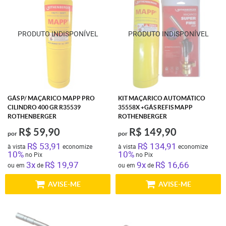
GÁS P/ MAÇARICO MAPP PRO
KIT MAÇARICO AUTOMÁTICO
CILINDRO 400 GR R35539
35558X +GÁS REFIS MAPP
ROTHENBERGER
ROTHENBERGER
R$ 59,90
R$ 149,90
por
por
R$ 53,91
R$ 134,91
à vista
economize
à vista
economize
10%
10%
no Pix
no Pix
3x
R$ 19,97
9x
R$ 16,66
ou em
de
ou em
de
AVISE-ME
AVISE-ME