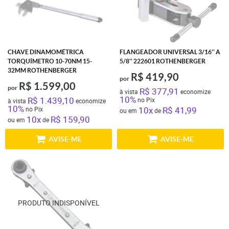
CHAVE DINAMOMÉTRICA
FLANGEADOR UNIVERSAL 3/16'' A
TORQUÍMETRO 10-70NM 15-
5/8'' 222601 ROTHENBERGER
32MM ROTHENBERGER
R$ 419,90
por
R$ 1.599,00
por
R$ 377,91
à vista
economize
10%
R$ 1.439,10
no Pix
à vista
economize
10%
10x
R$ 41,99
no Pix
ou em
de
10x
R$ 159,90
ou em
de
AVISE-ME
AVISE-ME