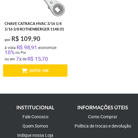
CHAVE CATRACA HVAC 3/16 1/4
5/16 3/8 ROTHENBERGER 1148.01
R$ 109,90
por
R$ 98,91
à vista
economize
10%
no Pix
7x
R$ 15,70
ou em
de
AVISE-ME
INSTITUCIONAL
INFORMAÇÕES ÚTEIS
Fale Conosco
Como Comprar
Quem Somos
Política de trocas e devolução
Indique nossa Loja