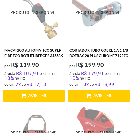
MAÇARICO AUTOMÁTICO SUPER
CORTADOR TUBO COBRE 1 A 1 1/8
FIRE ECO ROTHENBERGER 35558X
ROTRAC 28 PLUS CHROME 71927C
R$ 119,90
R$ 199,90
por
por
R$ 107,91
R$ 179,91
à vista
economize
à vista
economize
10%
10%
no Pix
no Pix
7x
R$ 17,13
10x
R$ 19,99
ou em
de
ou em
de
AVISE-ME
AVISE-ME