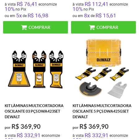
R$ 76,41
R$ 112,41
à vista
economize
à vista
economize
10%
10%
no Pix
no Pix
5x
R$ 16,98
8x
R$ 15,61
ou em
de
ou em
de
COMPRAR
COMPRAR
KIT LÂMINAS MULTICORTADORA
KIT LÂMINAS MULTICORTADORA
OSCILANTE 03 PÇS DWA423SET
OSCILANTE 5 PÇS DWA425GSET
DEWALT
DEWALT
R$ 369,90
R$ 369,90
por
por
R$ 332,91
R$ 332,91
à vista
economize
à vista
economize