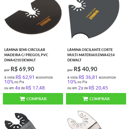
LÂMINA SEMI-CIRCULAR
LÂMINA OSCILANTE CORTE
MADEIRA C/ PREGOS, PVC
MULTI-MATERIAIS DWA4214
DWA4210 DEWALT
DEWALT
R$ 69,90
R$ 40,90
por
por
R$ 62,91
R$ 36,81
à vista
economize
à vista
economize
10%
10%
no Pix
no Pix
4x
R$ 17,48
2x
R$ 20,45
ou em
de
ou em
de
COMPRAR
COMPRAR