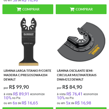
COMPRAR
COMPRAR
LÂMINA LARGA TITANIO P/CORTE
LÂMINA OSCILANTE SEMI-
MADEIRA C/PREGOS DWA4204
CIRCULAR MULTIMATERIAIS
DEWALT
DWA4212 DEWALT
R$ 99,90
R$ 84,90
por
por
R$ 89,91
R$ 76,41
à vista
economize
à vista
economize
10%
10%
no Pix
no Pix
6x
R$ 16,65
5x
R$ 16,98
ou em
de
ou em
de