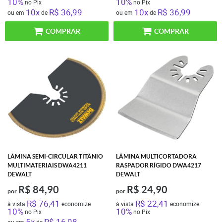
10%
10%
no Pix
no Pix
10x
R$ 36,99
10x
R$ 36,99
ou em
de
ou em
de
COMPRAR
COMPRAR
LÂMINA SEMI-CIRCULAR TITÂNIO
LÂMINA MULTICORTADORA
MULTIMATERIAIS DWA4211
RASPADOR RÍGIDO DWA4217
DEWALT
DEWALT
R$ 84,90
R$ 24,90
por
por
R$ 76,41
R$ 22,41
à vista
economize
à vista
economize
10%
10%
no Pix
no Pix
5x
R$ 16,98
ou em
de