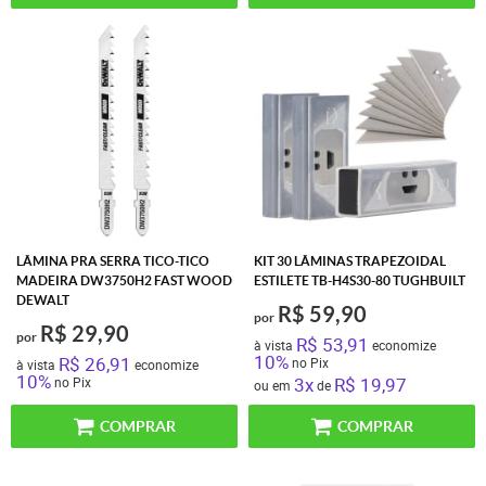
LÂMINA PRA SERRA TICO-TICO
KIT 30 LÂMINAS TRAPEZOIDAL
MADEIRA DW3750H2 FAST WOOD
ESTILETE TB-H4S30-80 TUGHBUILT
DEWALT
R$ 59,90
por
R$ 29,90
por
R$ 53,91
à vista
economize
10%
R$ 26,91
no Pix
à vista
economize
10%
3x
R$ 19,97
no Pix
ou em
de
COMPRAR
COMPRAR