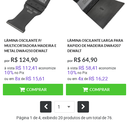
LÂMINA OSCILANTE P/
LÂMINA OSCILANTE LARGA PARA
MULTICORTADORA MADEIRA E
RAPIDO DE MADEIRA DWA4207
METAL DWA4250 DEWALT
DEWALT
R$ 124,90
R$ 64,90
por
por
R$ 112,41
R$ 58,41
à vista
economize
à vista
economize
10%
10%
no Pix
no Pix
8x
R$ 15,61
4x
R$ 16,22
ou em
de
ou em
de
COMPRAR
COMPRAR
Página 1 de 4, exibindo 20 produtos de um total de 76.