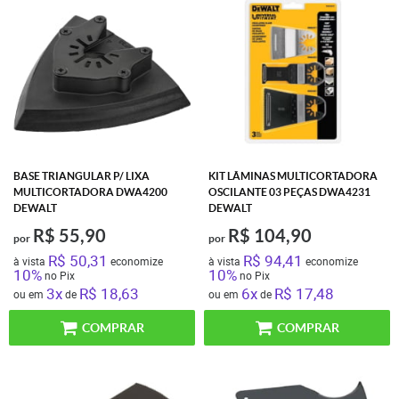
BASE TRIANGULAR P/ LIXA
KIT LÂMINAS MULTICORTADORA
MULTICORTADORA DWA4200
OSCILANTE 03 PEÇAS DWA4231
DEWALT
DEWALT
R$ 55,90
R$ 104,90
por
por
R$ 50,31
R$ 94,41
à vista
economize
à vista
economize
10%
10%
no Pix
no Pix
3x
R$ 18,63
6x
R$ 17,48
ou em
de
ou em
de
COMPRAR
COMPRAR