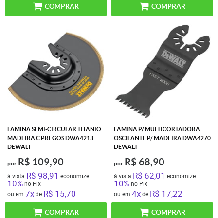
COMPRAR
COMPRAR
LÂMINA SEMI-CIRCULAR TITÂNIO
LÂMINA P/ MULTICORTADORA
MADEIRA C PREGOS DWA4213
OSCILANTE P/ MADEIRA DWA4270
DEWALT
DEWALT
R$ 109,90
R$ 68,90
por
por
R$ 98,91
R$ 62,01
à vista
economize
à vista
economize
10%
10%
no Pix
no Pix
7x
R$ 15,70
4x
R$ 17,22
ou em
de
ou em
de
COMPRAR
COMPRAR