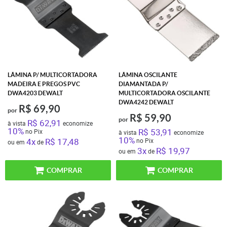
LÂMINA P/ MULTICORTADORA
LÂMINA OSCILANTE
MADEIRA E PREGOS PVC
DIAMANTADA P/
DWA4203 DEWALT
MULTICORTADORA OSCILANTE
DWA4242 DEWALT
R$ 69,90
por
R$ 59,90
por
R$ 62,91
à vista
economize
10%
R$ 53,91
no Pix
à vista
economize
10%
4x
R$ 17,48
no Pix
ou em
de
3x
R$ 19,97
ou em
de
COMPRAR
COMPRAR