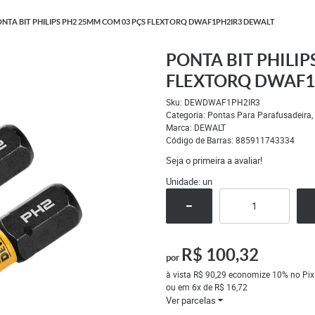
NTA BIT PHILIPS PH2 25MM COM 03 PÇS FLEXTORQ DWAF1PH2IR3 DEWALT
PONTA BIT PHILIP
FLEXTORQ DWAF1
Sku:
DEWDWAF1PH2IR3
Categoria:
Pontas Para Parafusadeira
Marca:
DEWALT
Código de Barras:
885911743334
Seja o primeira a avaliar!
Unidade: un
R$ 100,32
por
à vista
R$ 90,29
economize
10%
no Pix
ou em
6x
de
R$ 16,72
Ver parcelas