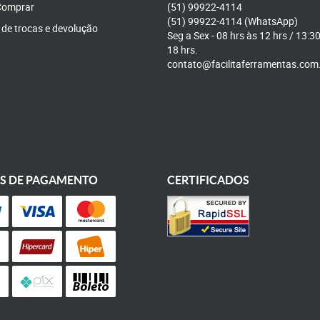
omprar
(51)
99922-4114
(51)
99922-4114
(WhatsApp)
a de trocas e devolução
Seg a Sex - 08 hrs às 12 hrs / 13:3
18 hrs.
contato@facilitaferramentas.com
S DE PAGAMENTO
CERTIFICADOS