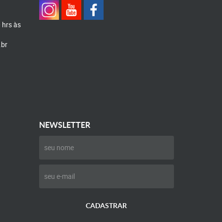
0 hrs às
.br
NEWSLETTER
CADASTRAR