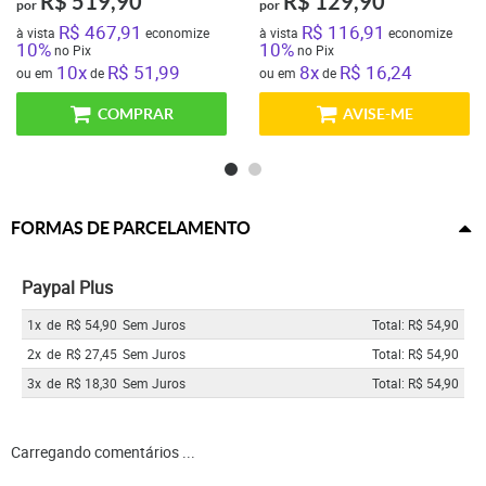
R$ 519,90
R$ 129,90
por
por
R$ 467,91
R$ 116,91
à vista
economize
à vista
economize
10%
10%
no Pix
no Pix
10x
R$ 51,99
8x
R$ 16,24
ou em
de
ou em
de
COMPRAR
AVISE-ME
FORMAS DE PARCELAMENTO
Paypal Plus
1x
de
R$ 54,90
Sem Juros
Total: R$ 54,90
2x
de
R$ 27,45
Sem Juros
Total: R$ 54,90
3x
de
R$ 18,30
Sem Juros
Total: R$ 54,90
Carregando comentários ...