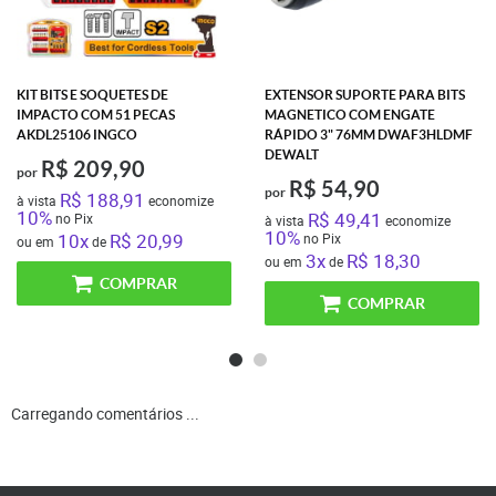
KIT BITS E SOQUETES DE
EXTENSOR SUPORTE PARA BITS
IMPACTO COM 51 PECAS
MAGNETICO COM ENGATE
AKDL25106 INGCO
RÁPIDO 3" 76MM DWAF3HLDMF
DEWALT
R$ 209,90
por
R$ 54,90
por
R$ 188,91
à vista
economize
10%
R$ 49,41
no Pix
à vista
economize
10%
10x
R$ 20,99
no Pix
ou em
de
3x
R$ 18,30
ou em
de
COMPRAR
COMPRAR
Carregando comentários ...