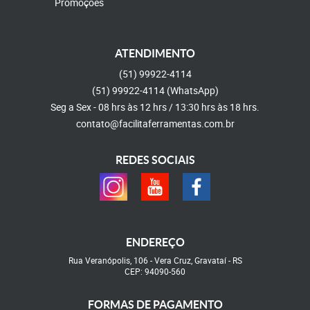
Promoções
ATENDIMENTO
(51)
99922-4114
(51)
99922-4114
(WhatsApp)
Seg a Sex - 08 hrs às 12 hrs / 13:30 hrs às 18 hrs.
contato@facilitaferramentas.com.br
REDES SOCIAIS
ENDEREÇO
Rua Veranópolis, 106
-
Vera Cruz, Gravataí
-
RS
CEP: 94090-560
FORMAS DE PAGAMENTO