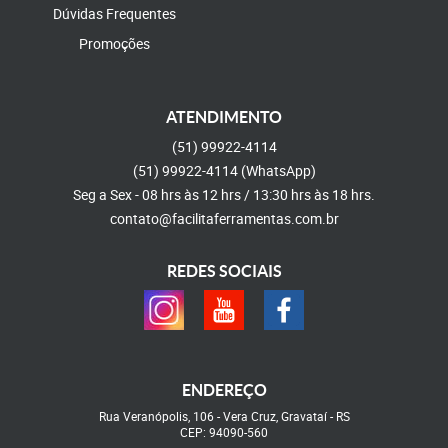
Dúvidas Frequentes
Promoções
ATENDIMENTO
(51)
99922-4114
(51)
99922-4114
(WhatsApp)
Seg a Sex - 08 hrs às 12 hrs / 13:30 hrs às 18 hrs.
contato@facilitaferramentas.com.br
REDES SOCIAIS
ENDEREÇO
Rua Veranópolis, 106
-
Vera Cruz, Gravataí
-
RS
CEP: 94090-560