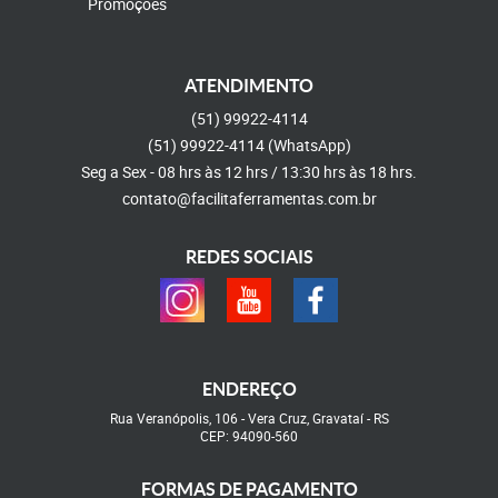
Promoções
ATENDIMENTO
(51)
99922-4114
(51)
99922-4114
(WhatsApp)
Seg a Sex - 08 hrs às 12 hrs / 13:30 hrs às 18 hrs.
contato@facilitaferramentas.com.br
REDES SOCIAIS
ENDEREÇO
Rua Veranópolis, 106
-
Vera Cruz, Gravataí
-
RS
CEP: 94090-560
FORMAS DE PAGAMENTO