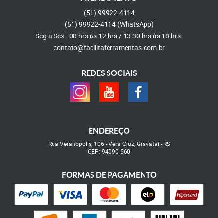
(51)
99922-4114
(51)
99922-4114
(WhatsApp)
Seg a Sex - 08 hrs às 12 hrs / 13:30 hrs às 18 hrs.
contato@facilitaferramentas.com.br
REDES SOCIAIS
ENDEREÇO
Rua Veranópolis, 106
-
Vera Cruz, Gravataí
-
RS
CEP: 94090-560
FORMAS DE PAGAMENTO