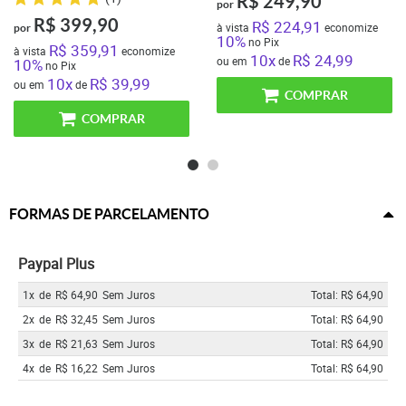
R$ 249,90
por
R$ 399,90
R$ 224,91
à vista
economize
por
10%
no Pix
R$ 359,91
à vista
economize
10x
R$ 24,99
ou em
de
10%
no Pix
10x
R$ 39,99
ou em
de
COMPRAR
COMPRAR
FORMAS DE PARCELAMENTO
Paypal Plus
1x
de
R$ 64,90
Sem Juros
Total: R$ 64,90
2x
de
R$ 32,45
Sem Juros
Total: R$ 64,90
3x
de
R$ 21,63
Sem Juros
Total: R$ 64,90
4x
de
R$ 16,22
Sem Juros
Total: R$ 64,90