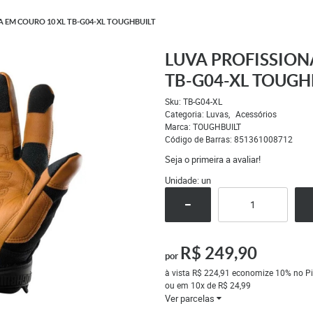
 EM COURO 10 XL TB-G04-XL TOUGHBUILT
LUVA PROFISSION
TB-G04-XL TOUGH
Sku:
TB-G04-XL
Categoria:
Luvas
Acessórios
Marca:
TOUGHBUILT
Código de Barras:
851361008712
Seja o primeira a avaliar!
Unidade: un
R$ 249,90
por
à vista
R$ 224,91
economize
10%
no Pi
ou em
10x
de
R$ 24,99
Ver parcelas