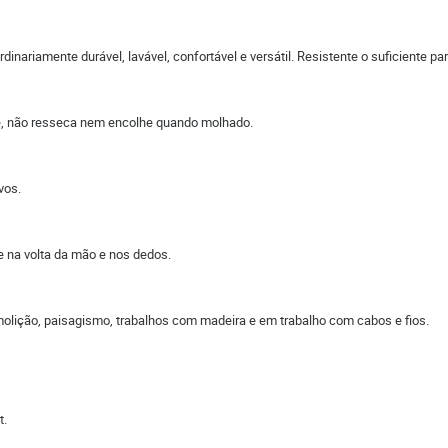
dinariamente durável, lavável, confortável e versátil. Resistente o suficiente p
de, não resseca nem encolhe quando molhado.
vos.
e na volta da mão e nos dedos.
emolição, paisagismo, trabalhos com madeira e em trabalho com cabos e fios.
t.