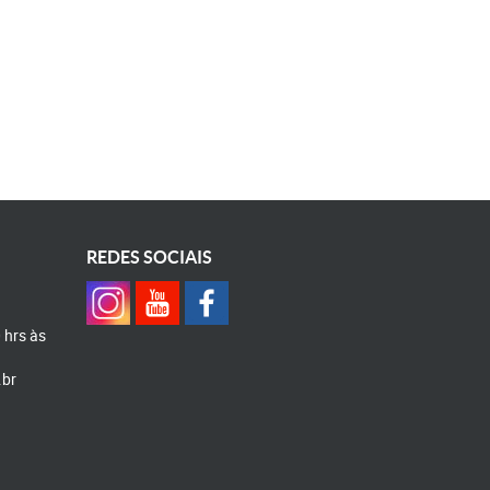
REDES SOCIAIS
0 hrs às
.br