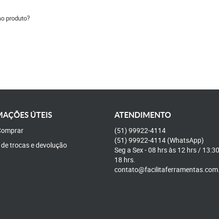
ao produto?
AÇÕES ÚTEIS
ATENDIMENTO
omprar
(51)
99922-4114
(51)
99922-4114
(WhatsApp)
a de trocas e devolução
Seg a Sex - 08 hrs às 12 hrs / 13:3
18 hrs.
contato@facilitaferramentas.com