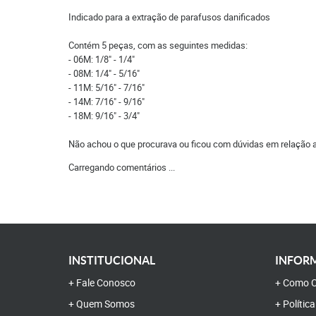
Indicado para a extração de parafusos danificados
Contém 5 peças, com as seguintes medidas:
- 06M: 1/8" - 1/4"
- 08M: 1/4" - 5/16"
- 11M: 5/16" - 7/16"
- 14M: 7/16" - 9/16"
- 18M: 9/16" - 3/4"
Não achou o que procurava ou ficou com dúvidas em relação 
Carregando comentários ...
INSTITUCIONAL
INFORM
Fale Conosco
Como C
Quem Somos
Polític