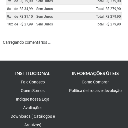
7x
de
R$ 39,99
Sem Juros
Total: R$ 279,90
8x
de
R$ 34,99
Sem Juros
Total: R$ 279,90
9x
de
R$ 31,10
Sem Juros
Total: R$ 279,90
10x
de
R$ 27,99
Sem Juros
Total: R$ 279,90
Carregando comentários ...
INSTITUCIONAL
INFORMAÇÕES ÚTEIS
Fale Conosco
Como Comprar
Quem Somos
Política de trocas e devolução
Indique nossa Loja
Avaliações
Downloads ( Catálogos e
Arquivos)