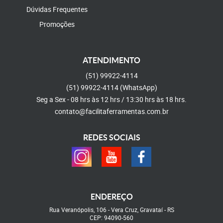
Dúvidas Frequentes
Promoções
ATENDIMENTO
(51)
99922-4114
(51)
99922-4114
(WhatsApp)
Seg a Sex - 08 hrs às 12 hrs / 13:30 hrs às 18 hrs.
contato@facilitaferramentas.com.br
REDES SOCIAIS
ENDEREÇO
Rua Veranópolis, 106
-
Vera Cruz, Gravataí
-
RS
CEP: 94090-560