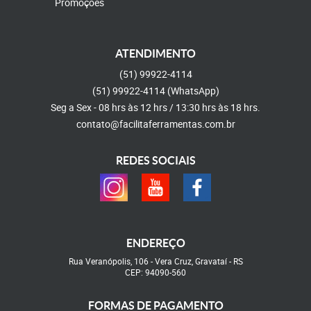
Promoções
ATENDIMENTO
(51)
99922-4114
(51)
99922-4114
(WhatsApp)
Seg a Sex - 08 hrs às 12 hrs / 13:30 hrs às 18 hrs.
contato@facilitaferramentas.com.br
REDES SOCIAIS
ENDEREÇO
Rua Veranópolis, 106
-
Vera Cruz, Gravataí
-
RS
CEP: 94090-560
FORMAS DE PAGAMENTO