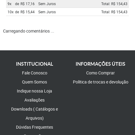
9x
de
R$ 17,16
Sem Juros
Total: R$ 154,43
10x
de
R$ 15,44
Sem Juros
Total: R$ 154,43
Carregando comentários ...
INSTITUCIONAL
INFORMAÇÕES ÚTEIS
Fale Conosco
Como Comprar
Quem Somos
Política de trocas e devolução
Indique nossa Loja
Avaliações
Downloads ( Catálogos e
Arquivos)
Dúvidas Frequentes