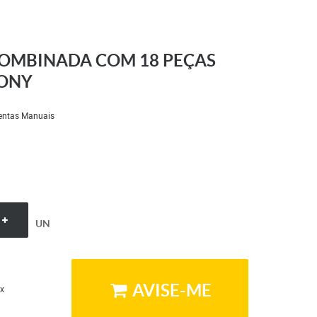
COMBINADA COM 18 PEÇAS
TONY
entas Manuais
UN
AVISE-ME
x