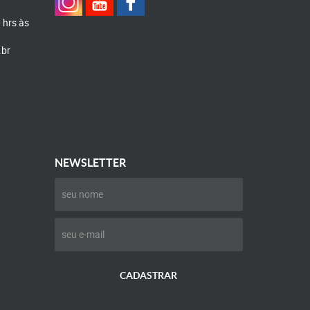
0 hrs às
.br
NEWSLETTER
CADASTRAR