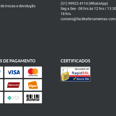
(51)
99922-4114
(WhatsApp)
a de trocas e devolução
Seg a Sex - 08 hrs às 12 hrs / 13:3
18 hrs.
contato@facilitaferramentas.com
S DE PAGAMENTO
CERTIFICADOS