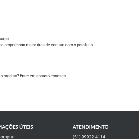
corpo
que proporciona maior área de contato com o parafuso
ao produto? Entre em contato conosco.
AÇÕES ÚTEIS
ATENDIMENTO
omprar
(51)
99922-4114