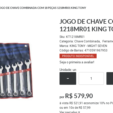
OGO DE CHAVE COMBINADA COM 18 PEÇAS 1218MR01 KING TONY
JOGO DE CHAVE 
1218MR01 KING 
Sku:
KT1218MR01
Categoria:
Chave Combinada
Ferram
Marca:
KING TONY - MIGHT SEVEN
Código de Barras:
4710591967953
PRODUTO INDISPONÍVEL
Seja o primeira a avaliar!
Unidade: un
R$ 579,90
por
à vista
R$ 521,91
economize
10%
no Pi
ou em
10x
de
R$ 57,99
Ver parcelas