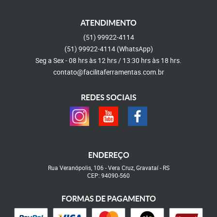
ATENDIMENTO
(51)
99922-4114
(51)
99922-4114
(WhatsApp)
Seg a Sex - 08 hrs às 12 hrs / 13:30 hrs às 18 hrs.
contato@facilitaferramentas.com.br
REDES SOCIAIS
ENDEREÇO
Rua Veranópolis, 106
-
Vera Cruz, Gravataí
-
RS
CEP: 94090-560
FORMAS DE PAGAMENTO