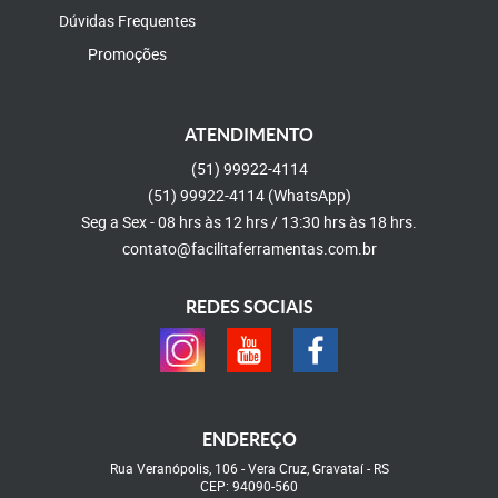
Dúvidas Frequentes
Promoções
ATENDIMENTO
(51)
99922-4114
(51)
99922-4114
(WhatsApp)
Seg a Sex - 08 hrs às 12 hrs / 13:30 hrs às 18 hrs.
contato@facilitaferramentas.com.br
REDES SOCIAIS
ENDEREÇO
Rua Veranópolis, 106
-
Vera Cruz, Gravataí
-
RS
CEP: 94090-560