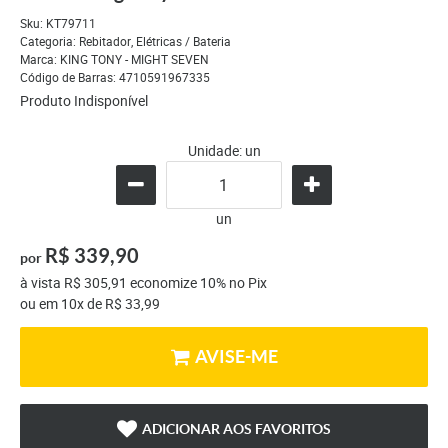
Sku:
KT79711
Categoria:
Rebitador
,
Elétricas / Bateria
Marca:
KING TONY - MIGHT SEVEN
Código de Barras:
4710591967335
Produto Indisponível
Unidade: un
un
R$ 339,90
por
à vista
R$ 305,91
economize
10%
no Pix
ou em
10x
de
R$ 33,99
AVISE-ME
ADICIONAR AOS FAVORITOS