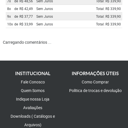
7x
de
R$ 48,56
Sem Juros
Total: R$ 339,90
8x
de
R$ 42,49
Sem Juros
Total: R$ 339,90
9x
de
R$ 37,77
Sem Juros
Total: R$ 339,90
10x
de
R$ 33,99
Sem Juros
Total: R$ 339,90
Carregando comentários ...
INSTITUCIONAL
INFORMAÇÕES ÚTEIS
Fale Conosco
Como Comprar
Quem Somos
Política de trocas e devolução
Indique nossa Loja
Avaliações
Downloads ( Catálogos e
Arquivos)