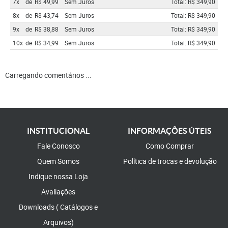
7x
de
R$ 49,99
Sem Juros
Total: R$ 349,90
8x
de
R$ 43,74
Sem Juros
Total: R$ 349,90
9x
de
R$ 38,88
Sem Juros
Total: R$ 349,90
10x
de
R$ 34,99
Sem Juros
Total: R$ 349,90
Carregando comentários ...
INSTITUCIONAL
INFORMAÇÕES ÚTEIS
Fale Conosco
Como Comprar
Quem Somos
Política de trocas e devolução
Indique nossa Loja
Avaliações
Downloads ( Catálogos e
Arquivos)