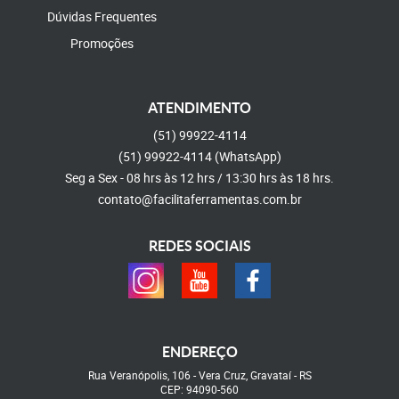
Dúvidas Frequentes
Promoções
ATENDIMENTO
(51)
99922-4114
(51)
99922-4114
(WhatsApp)
Seg a Sex - 08 hrs às 12 hrs / 13:30 hrs às 18 hrs.
contato@facilitaferramentas.com.br
REDES SOCIAIS
ENDEREÇO
Rua Veranópolis, 106
-
Vera Cruz, Gravataí
-
RS
CEP: 94090-560