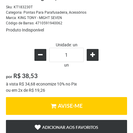
Sku:
KT183230T
Categoria:
Pontas Para Parafusadeira
,
Acessórios
Marca:
KING TONY - MIGHT SEVEN
Código de Barras:
4710591940062
Produto Indisponível
Unidade: un
un
R$ 38,53
por
à vista
R$ 34,68
economize
10%
no Pix
ou em
2x
de
R$ 19,26
AVISE-ME
ADICIONAR AOS FAVORITOS