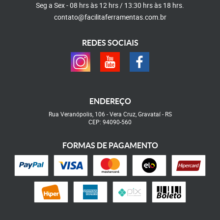
Seg a Sex - 08 hrs às 12 hrs / 13:30 hrs às 18 hrs.
contato@facilitaferramentas.com.br
REDES SOCIAIS
ENDEREÇO
Rua Veranópolis, 106
-
Vera Cruz, Gravataí
-
RS
CEP: 94090-560
FORMAS DE PAGAMENTO