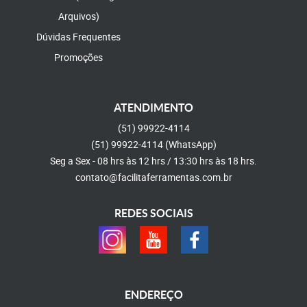
Arquivos)
Dúvidas Frequentes
Promoções
ATENDIMENTO
(51)
99922-4114
(51)
99922-4114
(WhatsApp)
Seg a Sex - 08 hrs às 12 hrs / 13:30 hrs às 18 hrs.
contato@facilitaferramentas.com.br
REDES SOCIAIS
ENDEREÇO