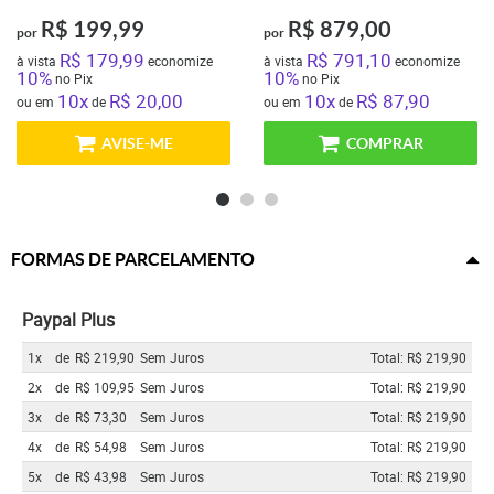
R$ 199,99
R$ 879,00
por
por
R$ 179,99
R$ 791,10
à vista
economize
à vista
economize
10%
10%
no Pix
no Pix
10x
R$ 20,00
10x
R$ 87,90
ou em
de
ou em
de
AVISE-ME
COMPRAR
FORMAS DE PARCELAMENTO
Paypal Plus
1x
de
R$ 219,90
Sem Juros
Total: R$ 219,90
2x
de
R$ 109,95
Sem Juros
Total: R$ 219,90
3x
de
R$ 73,30
Sem Juros
Total: R$ 219,90
4x
de
R$ 54,98
Sem Juros
Total: R$ 219,90
5x
de
R$ 43,98
Sem Juros
Total: R$ 219,90