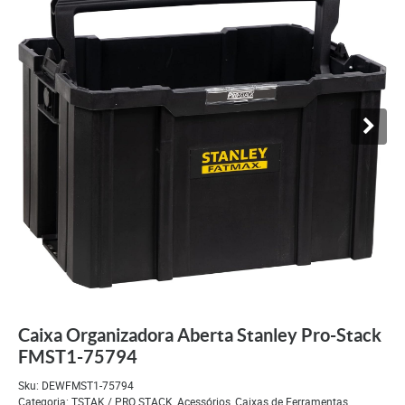
Caixa Organizadora Aberta Stanley Pro-Stack
FMST1-75794
Sku:
DEWFMST1-75794
Categoria:
TSTAK / PRO STACK
,
Acessórios
,
Caixas de Ferramentas