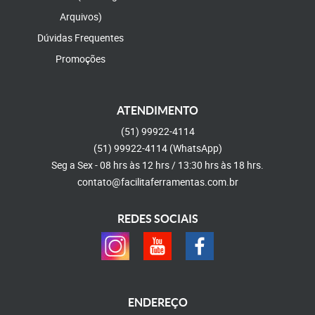
Arquivos)
Dúvidas Frequentes
Promoções
ATENDIMENTO
(51)
99922-4114
(51)
99922-4114
(WhatsApp)
Seg a Sex - 08 hrs às 12 hrs / 13:30 hrs às 18 hrs.
contato@facilitaferramentas.com.br
REDES SOCIAIS
ENDEREÇO