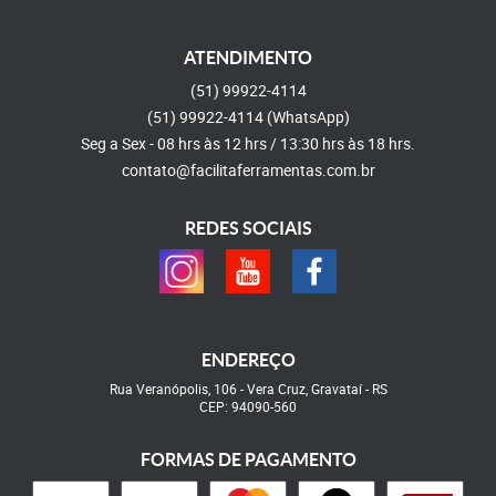
ATENDIMENTO
(51)
99922-4114
(51)
99922-4114
(WhatsApp)
Seg a Sex - 08 hrs às 12 hrs / 13:30 hrs às 18 hrs.
contato@facilitaferramentas.com.br
REDES SOCIAIS
ENDEREÇO
Rua Veranópolis, 106
-
Vera Cruz, Gravataí
-
RS
CEP: 94090-560
FORMAS DE PAGAMENTO