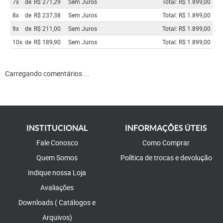
7x
de
R$ 271,29
Sem Juros
Total: R$ 1.899,00
8x
de
R$ 237,38
Sem Juros
Total: R$ 1.899,00
9x
de
R$ 211,00
Sem Juros
Total: R$ 1.899,00
10x
de
R$ 189,90
Sem Juros
Total: R$ 1.899,00
Carregando comentários ...
INSTITUCIONAL
INFORMAÇÕES ÚTEIS
Fale Conosco
Como Comprar
Quem Somos
Política de trocas e devolução
Indique nossa Loja
Avaliações
Downloads ( Catálogos e
Arquivos)