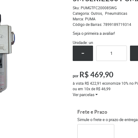
Sku:
PUMGTFC20008SWG
Categoria:
Outros
Pneumáticas
Marca:
PUMA
Código de Barras:
7899189719314
Seja o primeira a avaliar!
Unidade: un
R$ 469,90
por
à vista
R$ 422,91
economize
10%
no Pi
ou em
10x
de
R$ 46,99
Ver parcelas
Frete e Prazo
Simule o frete e o prazo de entreg