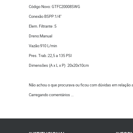
Código Novo: GTFC20008SWG
Conexão BSPP:1/4"
Elem. Filtrante :5
Dreno:Manual
Vazão:910 L/min
Pres. Trab.:22,5 a 135 PSI
Dimensões (A x L x P) 20x20x10cm
Não achou o que procurava ou ficou com dúvidas em relação 
Carregando comentários ...