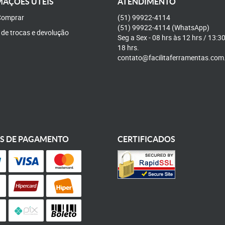
AÇÕES ÚTEIS
ATENDIMENTO
omprar
(51)
99922-4114
(51)
99922-4114
(WhatsApp)
a de trocas e devolução
Seg a Sex - 08 hrs às 12 hrs / 13:3
18 hrs.
contato@facilitaferramentas.com
S DE PAGAMENTO
CERTIFICADOS