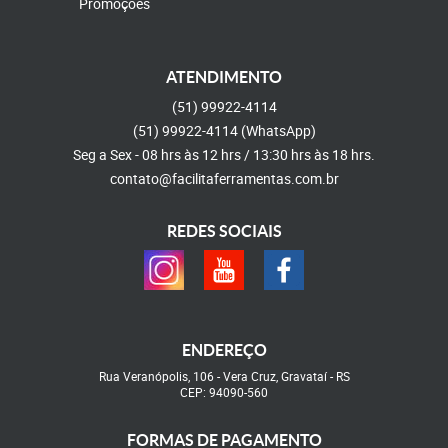
Promoções
ATENDIMENTO
(51)
99922-4114
(51)
99922-4114
(WhatsApp)
Seg a Sex - 08 hrs às 12 hrs / 13:30 hrs às 18 hrs.
contato@facilitaferramentas.com.br
REDES SOCIAIS
ENDEREÇO
Rua Veranópolis, 106
-
Vera Cruz, Gravataí
-
RS
CEP: 94090-560
FORMAS DE PAGAMENTO