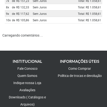
7x
de
R$ 151,23
Sem Juros
Total: R$ 1.058,61
8x
de
R$ 132,33
Sem Juros
Total: R$ 1.058,61
9x
de
R$ 117,62
Sem Juros
Total: R$ 1.058,61
10x
de
R$ 105,86
Sem Juros
Total: R$ 1.058,61
Carregando comentários ...
INSTITUCIONAL
INFORMAÇÕES ÚTEIS
Fale Conosco
Como Comprar
Quem Somos
Política de trocas e devolução
Indique nossa Loja
Avaliações
Downloads ( Catálogos e
Arquivos)