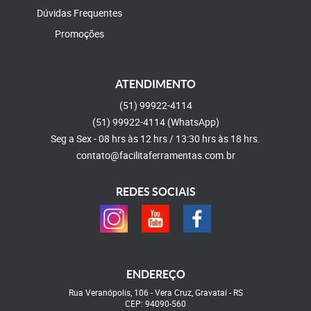
Dúvidas Frequentes
Promoções
ATENDIMENTO
(51)
99922-4114
(51)
99922-4114
(WhatsApp)
Seg a Sex - 08 hrs às 12 hrs / 13:30 hrs às 18 hrs.
contato@facilitaferramentas.com.br
REDES SOCIAIS
ENDEREÇO
Rua Veranópolis, 106
-
Vera Cruz, Gravataí
-
RS
CEP: 94090-560