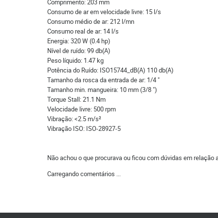
Comprimento: 203 mm
Consumo de ar em velocidade livre: 15 l/s
Consumo médio de ar: 212 l/mn
Consumo real de ar: 14 l/s
Energia: 320 W (0.4 hp)
Nível de ruído: 99 db(A)
Peso líquido: 1.47 kg
Potência do Ruído: ISO15744_dB(A) 110 db(A)
Tamanho da rosca da entrada de ar: 1/4 "
Tamanho min. mangueira: 10 mm (3/8 ")
Torque Stall: 21.1 Nm
Velocidade livre: 500 rpm
Vibração: <2.5 m/s²
Vibração ISO: ISO-28927-5
Não achou o que procurava ou ficou com dúvidas em relação 
Carregando comentários ...