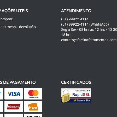
AÇÕES ÚTEIS
ATENDIMENTO
omprar
(51)
99922-4114
(51)
99922-4114
(WhatsApp)
a de trocas e devolução
Seg a Sex - 08 hrs às 12 hrs / 13:3
18 hrs.
contato@facilitaferramentas.com
S DE PAGAMENTO
CERTIFICADOS