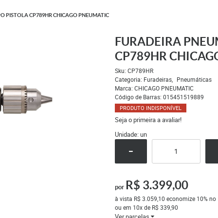
IPO PISTOLA CP789HR CHICAGO PNEUMATIC
FURADEIRA PNEUM
CP789HR CHICAG
Sku:
CP789HR
Categoria:
Furadeiras
Pneumáticas
Marca:
CHICAGO PNEUMATIC
Código de Barras:
015451519889
PRODUTO INDISPONÍVEL
Seja o primeira a avaliar!
Unidade: un
R$ 3.399,00
por
à vista
R$ 3.059,10
economize
10%
no 
ou em
10x
de
R$ 339,90
Ver parcelas