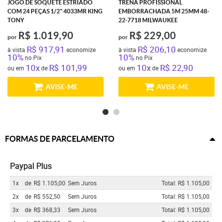
JOGO DE SOQUETE ESTRIADO
TRENA PROFISSIONAL
COM 24 PEÇAS 1/2" 4033MR KING
EMBORRACHADA 5M 25MM 48-
TONY
22-7718 MILWAUKEE
R$ 1.019,90
R$ 229,00
por
por
R$ 917,91
R$ 206,10
à vista
economize
à vista
economize
10%
10%
no Pix
no Pix
10x
R$ 101,99
10x
R$ 22,90
ou em
de
ou em
de
AVISE-ME
AVISE-ME
FORMAS DE PARCELAMENTO
Paypal Plus
1x
de
R$ 1.105,00
Sem Juros
Total: R$ 1.105,00
2x
de
R$ 552,50
Sem Juros
Total: R$ 1.105,00
3x
de
R$ 368,33
Sem Juros
Total: R$ 1.105,00