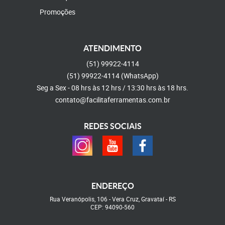
Promoções
ATENDIMENTO
(51)
99922-4114
(51)
99922-4114
(WhatsApp)
Seg a Sex - 08 hrs às 12 hrs / 13:30 hrs às 18 hrs.
contato@facilitaferramentas.com.br
REDES SOCIAIS
ENDEREÇO
Rua Veranópolis, 106
-
Vera Cruz, Gravataí
-
RS
CEP: 94090-560