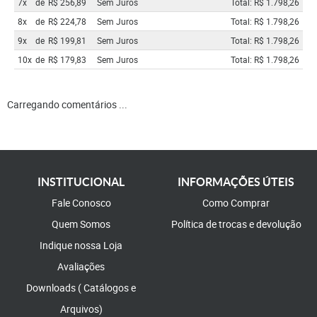
7x
de
R$ 256,89
Sem Juros
Total: R$ 1.798,26
8x
de
R$ 224,78
Sem Juros
Total: R$ 1.798,26
9x
de
R$ 199,81
Sem Juros
Total: R$ 1.798,26
10x
de
R$ 179,83
Sem Juros
Total: R$ 1.798,26
Carregando comentários ...
INSTITUCIONAL
INFORMAÇÕES ÚTEIS
Fale Conosco
Como Comprar
Quem Somos
Política de trocas e devolução
Indique nossa Loja
Avaliações
Downloads ( Catálogos e
Arquivos)