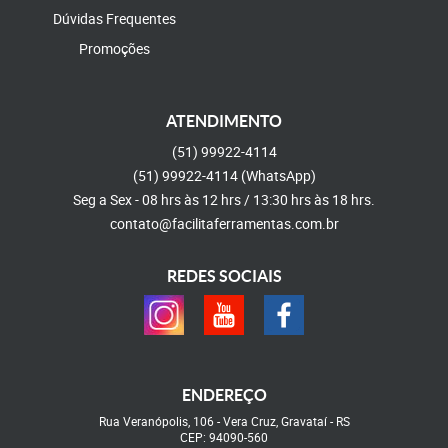
Dúvidas Frequentes
Promoções
ATENDIMENTO
(51)
99922-4114
(51)
99922-4114
(WhatsApp)
Seg a Sex - 08 hrs às 12 hrs / 13:30 hrs às 18 hrs.
contato@facilitaferramentas.com.br
REDES SOCIAIS
ENDEREÇO
Rua Veranópolis, 106
-
Vera Cruz, Gravataí
-
RS
CEP: 94090-560