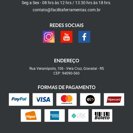
Seg a Sex - 08 hrs às 12 hrs / 13:30 hrs às 18 hrs.
contato@facilitaferramentas.com.br
REDES SOCIAIS
ENDEREÇO
Rua Veranópolis, 106
-
Vera Cruz, Gravataí
-
RS
CEP: 94090-560
FORMAS DE PAGAMENTO