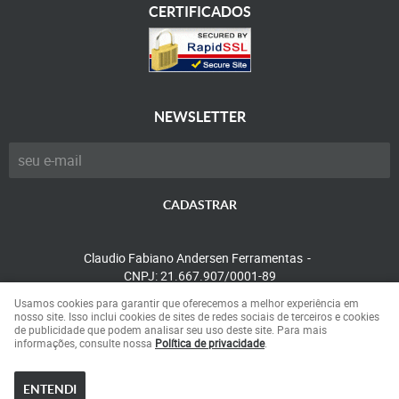
CERTIFICADOS
NEWSLETTER
CADASTRAR
Claudio Fabiano Andersen Ferramentas
CNPJ: 21.667.907/0001-89
Usamos cookies para garantir que oferecemos a melhor experiência em
nosso site. Isso inclui cookies de sites de redes sociais de terceiros e cookies
de publicidade que podem analisar seu uso deste site. Para mais
LOJA VIRTUAL CRIADA POR
informações, consulte nossa
Política de privacidade
.
ENTENDI