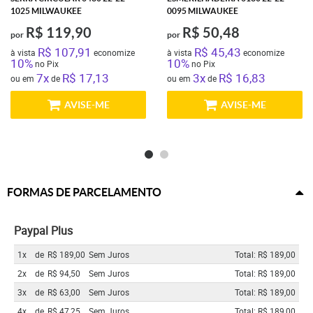
1025 MILWAUKEE
0095 MILWAUKEE
R$ 119,90
R$ 50,48
por
por
R$ 107,91
R$ 45,43
à vista
economize
à vista
economize
10%
10%
no Pix
no Pix
7x
R$ 17,13
3x
R$ 16,83
ou em
de
ou em
de
AVISE-ME
AVISE-ME
FORMAS DE PARCELAMENTO
Paypal Plus
1x
de
R$ 189,00
Sem Juros
Total: R$ 189,00
2x
de
R$ 94,50
Sem Juros
Total: R$ 189,00
3x
de
R$ 63,00
Sem Juros
Total: R$ 189,00
4x
de
R$ 47,25
Sem Juros
Total: R$ 189,00