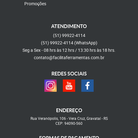
Promoções
ATENDIMENTO
(51)
99922-4114
(51)
99922-4114
(WhatsApp)
Seg a Sex - 08 hrs às 12 hrs / 13:30 hrs às 18 hrs.
contato@facilitaferramentas.com.br
REDES SOCIAIS
ENDEREÇO
Rua Veranópolis, 106
-
Vera Cruz, Gravataí
-
RS
CEP: 94090-560