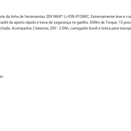
 parte da linha de ferramentas 20V MAX* Li-ION ATOMIC. Extremamente leve e
 madril de aperto rápido e trava de segurança no gatilho. 65Nm de Torque, 15 p
hada. Acompanha 2 baterias 20V - 2.0Ah, carregador bivolt e bolsa para transpo
to