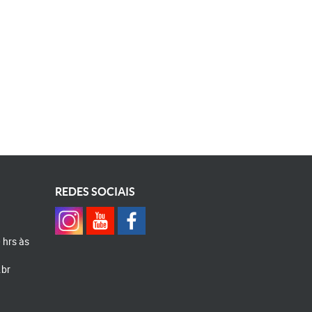
REDES SOCIAIS
0 hrs às
.br