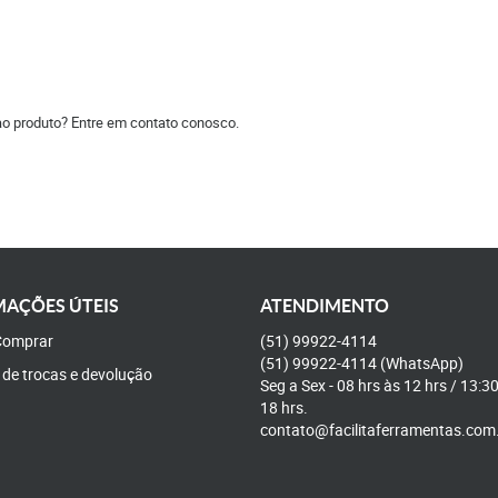
ao produto? Entre em contato conosco.
AÇÕES ÚTEIS
ATENDIMENTO
omprar
(51)
99922-4114
(51)
99922-4114
(WhatsApp)
a de trocas e devolução
Seg a Sex - 08 hrs às 12 hrs / 13:3
18 hrs.
contato@facilitaferramentas.com