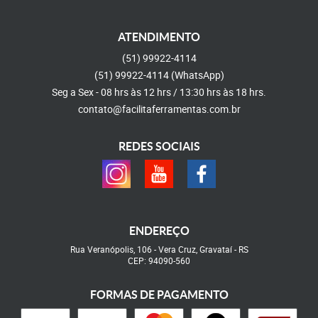
ATENDIMENTO
(51)
99922-4114
(51)
99922-4114
(WhatsApp)
Seg a Sex - 08 hrs às 12 hrs / 13:30 hrs às 18 hrs.
contato@facilitaferramentas.com.br
REDES SOCIAIS
ENDEREÇO
Rua Veranópolis, 106
-
Vera Cruz, Gravataí
-
RS
CEP: 94090-560
FORMAS DE PAGAMENTO