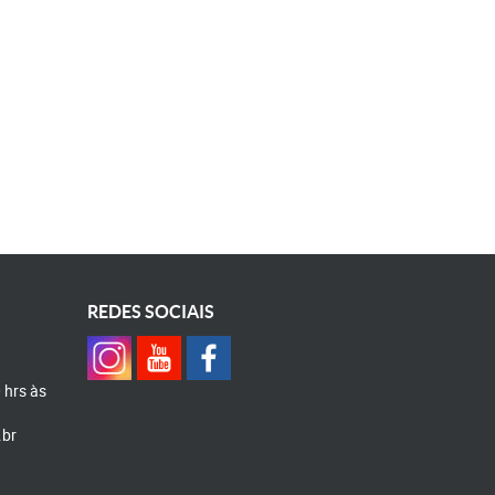
REDES SOCIAIS
0 hrs às
.br