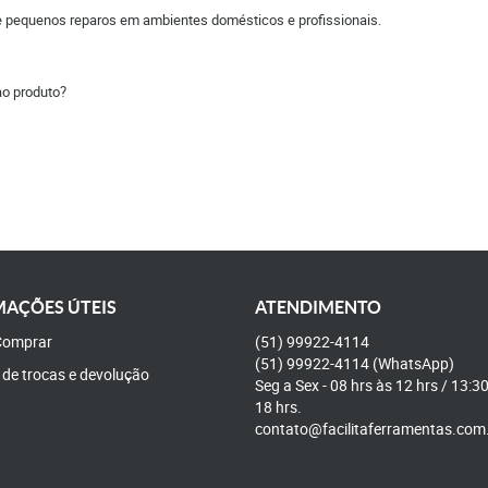
 pequenos reparos em ambientes domésticos e profissionais.
ao produto?
AÇÕES ÚTEIS
ATENDIMENTO
omprar
(51)
99922-4114
(51)
99922-4114
(WhatsApp)
a de trocas e devolução
Seg a Sex - 08 hrs às 12 hrs / 13:3
18 hrs.
contato@facilitaferramentas.com