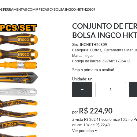
E FERRAMENTAS COM 9 PECAS C/ BOLSA INGCO HKTH20809
CONJUNTO DE FER
BOLSA INGCO HK
Sku:
INGHKTH20809
Categoria:
Outros
Ferramentas Manua
Marca:
Ingco
Código de Barras:
6976051786412
Seja o primeira a avaliar!
Unidade: un
R$ 224,90
por
à vista
R$ 202,41
economize
10%
no Pi
ou em
10x
de
R$ 22,49
Ver parcelas