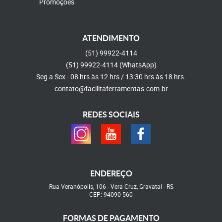
Promoções
ATENDIMENTO
(51)
99922-4114
(51)
99922-4114
(WhatsApp)
Seg a Sex - 08 hrs às 12 hrs / 13:30 hrs às 18 hrs.
contato@facilitaferramentas.com.br
REDES SOCIAIS
ENDEREÇO
Rua Veranópolis, 106
-
Vera Cruz, Gravataí
-
RS
CEP: 94090-560
FORMAS DE PAGAMENTO