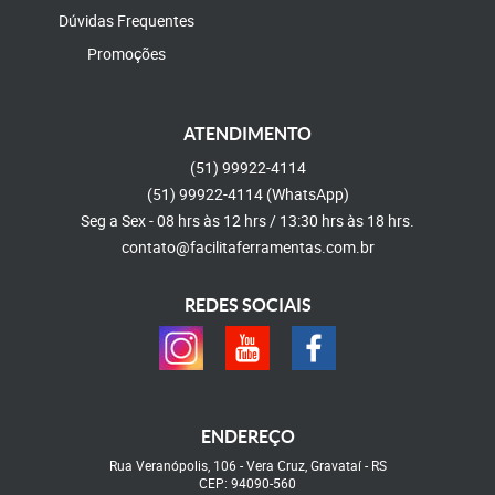
Dúvidas Frequentes
Promoções
ATENDIMENTO
(51)
99922-4114
(51)
99922-4114
(WhatsApp)
Seg a Sex - 08 hrs às 12 hrs / 13:30 hrs às 18 hrs.
contato@facilitaferramentas.com.br
REDES SOCIAIS
ENDEREÇO
Rua Veranópolis, 106
-
Vera Cruz, Gravataí
-
RS
CEP: 94090-560