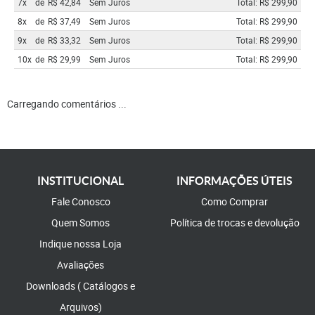
7x
de
R$ 42,84
Sem Juros
Total: R$ 299,90
8x
de
R$ 37,49
Sem Juros
Total: R$ 299,90
9x
de
R$ 33,32
Sem Juros
Total: R$ 299,90
10x
de
R$ 29,99
Sem Juros
Total: R$ 299,90
Carregando comentários ...
INSTITUCIONAL
INFORMAÇÕES ÚTEIS
Fale Conosco
Como Comprar
Quem Somos
Política de trocas e devolução
Indique nossa Loja
Avaliações
Downloads ( Catálogos e
Arquivos)