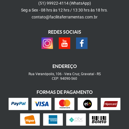
(51)
99922-4114
(WhatsApp)
Seg a Sex - 08 hrs às 12 hrs / 13:30 hrs às 18 hrs.
contato@facilitaferramentas.com.br
REDES SOCIAIS
ENDEREÇO
Rua Veranópolis, 106
-
Vera Cruz, Gravataí
-
RS
CEP: 94090-560
FORMAS DE PAGAMENTO