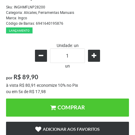
Sku:
INGHMFLNP28200
Categoria:
Alicates
,
Ferramentas Manuais
Marca:
Ingco
Código de Barras:
6941640195876
LANÇAMENTO
Unidade: un
un
R$ 89,90
por
à vista
R$ 80,91
economize
10%
no Pix
ou em
5x
de
R$ 17,98
COMPRAR
ADICIONAR AOS FAVORITOS