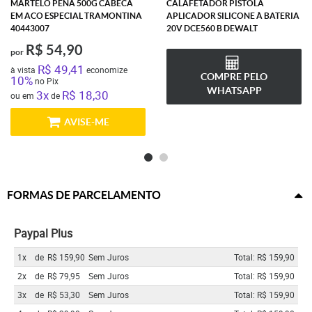
MARTELO PENA 500G CABECA
CALAFETADOR PISTOLA
EM ACO ESPECIAL TRAMONTINA
APLICADOR SILICONE À BATERIA
40443007
20V DCE560 B DEWALT
R$ 54,90
por
R$ 49,41
à vista
economize
COMPRE PELO
10%
no Pix
WHATSAPP
3x
R$ 18,30
ou em
de
AVISE-ME
FORMAS DE PARCELAMENTO
Paypal Plus
1x
de
R$ 159,90
Sem Juros
Total: R$ 159,90
2x
de
R$ 79,95
Sem Juros
Total: R$ 159,90
3x
de
R$ 53,30
Sem Juros
Total: R$ 159,90