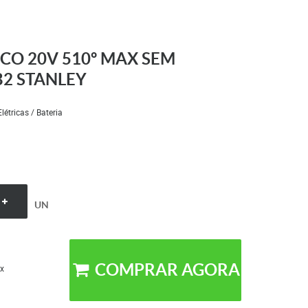
O 20V 510º MAX SEM
B2 STANLEY
Elétricas / Bateria
UN
COMPRAR AGORA
x