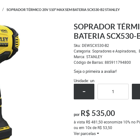
SOPRADOR TÉRMICO 20V 510º MAX SEM BATERIA SCX530-B2 STANLEY
SOPRADOR TÉRMIC
BATERIA SCX530-
Sku:
DEWSCX530-B2
Categoria:
Sopradores e Aspiradores
Marca:
STANLEY
Código de Barras:
885911794800
Seja o primeira a avaliar!
Unidade: un
R$ 535,00
por
à vista
R$ 481,50
economize
10%
no Pi
ou em
10x
de
R$ 53,50
Ver parcelas