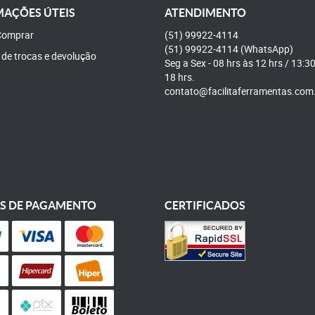
AÇÕES ÚTEIS
ATENDIMENTO
omprar
(51)
99922-4114
(51)
99922-4114
(WhatsApp)
a de trocas e devolução
Seg a Sex - 08 hrs às 12 hrs / 13:3
18 hrs.
contato@facilitaferramentas.com
S DE PAGAMENTO
CERTIFICADOS