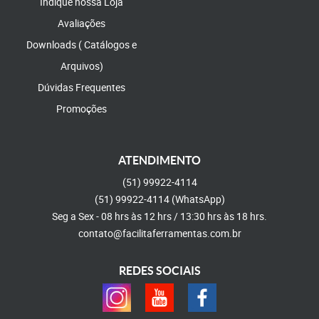
Indique nossa Loja
Avaliações
Downloads ( Catálogos e
Arquivos)
Dúvidas Frequentes
Promoções
ATENDIMENTO
(51)
99922-4114
(51)
99922-4114
(WhatsApp)
Seg a Sex - 08 hrs às 12 hrs / 13:30 hrs às 18 hrs.
contato@facilitaferramentas.com.br
REDES SOCIAIS