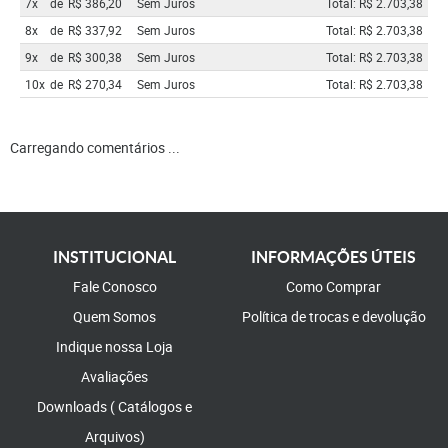
7x
de
R$ 386,20
Sem Juros
Total: R$ 2.703,38
8x
de
R$ 337,92
Sem Juros
Total: R$ 2.703,38
9x
de
R$ 300,38
Sem Juros
Total: R$ 2.703,38
10x
de
R$ 270,34
Sem Juros
Total: R$ 2.703,38
Carregando comentários ...
INSTITUCIONAL
INFORMAÇÕES ÚTEIS
Fale Conosco
Como Comprar
Quem Somos
Política de trocas e devolução
Indique nossa Loja
Avaliações
Downloads ( Catálogos e
Arquivos)