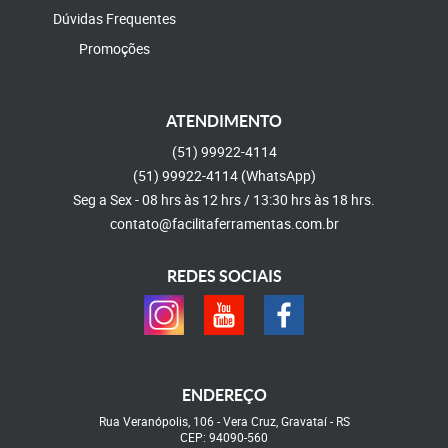
Dúvidas Frequentes
Promoções
ATENDIMENTO
(51)
99922-4114
(51)
99922-4114
(WhatsApp)
Seg a Sex - 08 hrs às 12 hrs / 13:30 hrs às 18 hrs.
contato@facilitaferramentas.com.br
REDES SOCIAIS
ENDEREÇO
Rua Veranópolis, 106
-
Vera Cruz, Gravataí
-
RS
CEP: 94090-560