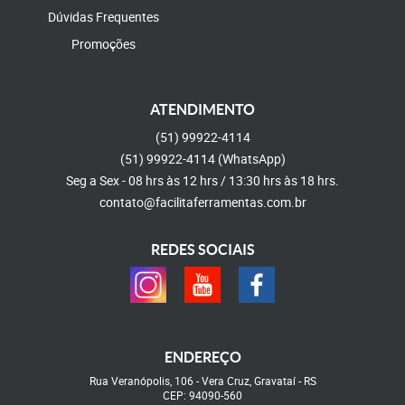
Dúvidas Frequentes
Promoções
ATENDIMENTO
(51)
99922-4114
(51)
99922-4114
(WhatsApp)
Seg a Sex - 08 hrs às 12 hrs / 13:30 hrs às 18 hrs.
contato@facilitaferramentas.com.br
REDES SOCIAIS
ENDEREÇO
Rua Veranópolis, 106
-
Vera Cruz, Gravataí
-
RS
CEP: 94090-560