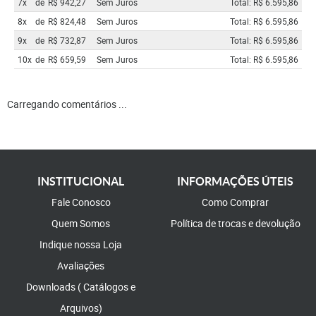
7x
de
R$ 942,27
Sem Juros
Total: R$ 6.595,86
8x
de
R$ 824,48
Sem Juros
Total: R$ 6.595,86
9x
de
R$ 732,87
Sem Juros
Total: R$ 6.595,86
10x
de
R$ 659,59
Sem Juros
Total: R$ 6.595,86
Carregando comentários ...
INSTITUCIONAL
INFORMAÇÕES ÚTEIS
Fale Conosco
Como Comprar
Quem Somos
Política de trocas e devolução
Indique nossa Loja
Avaliações
Downloads ( Catálogos e
Arquivos)