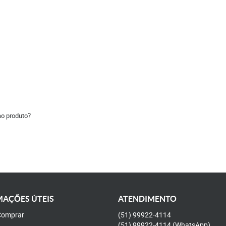
ao produto?
AÇÕES ÚTEIS
ATENDIMENTO
omprar
(51)
99922-4114
(51)
99922-4114
(WhatsApp)