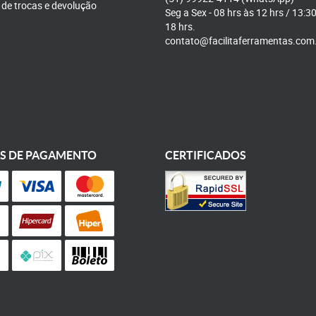
a de trocas e devolução
Seg a Sex - 08 hrs às 12 hrs / 13:3
18 hrs.
contato@facilitaferramentas.com
S DE PAGAMENTO
CERTIFICADOS