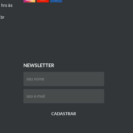
0 hrs às
.br
NEWSLETTER
CADASTRAR