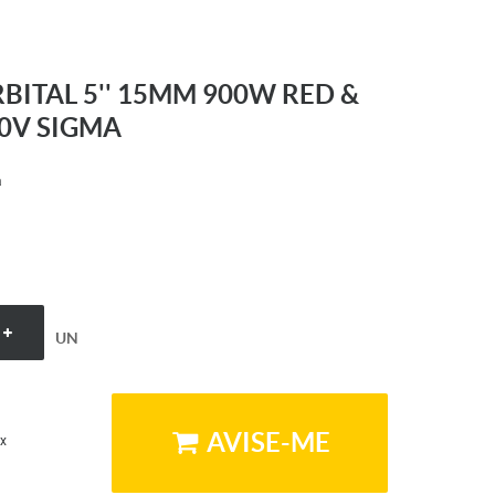
BITAL 5'' 15MM 900W RED &
20V SIGMA
a
UN
AVISE-ME
x