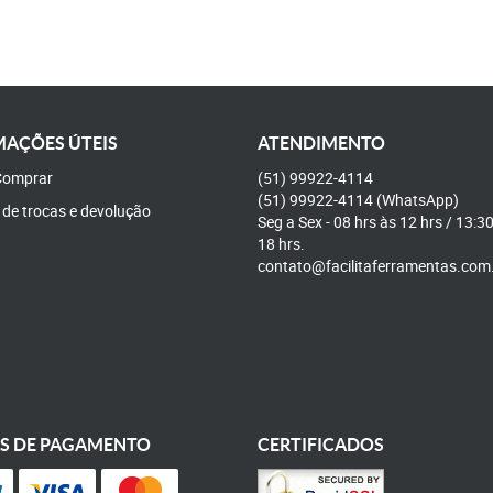
AÇÕES ÚTEIS
ATENDIMENTO
omprar
(51)
99922-4114
(51)
99922-4114
(WhatsApp)
a de trocas e devolução
Seg a Sex - 08 hrs às 12 hrs / 13:3
18 hrs.
contato@facilitaferramentas.com
S DE PAGAMENTO
CERTIFICADOS