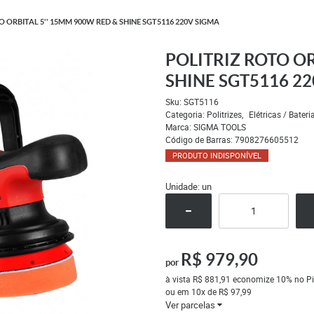
O ORBITAL 5'' 15MM 900W RED & SHINE SGT5116 220V SIGMA
POLITRIZ ROTO OR
SHINE SGT5116 2
Sku:
SGT5116
Categoria:
Politrizes
Elétricas / Bateri
Marca:
SIGMA TOOLS
Código de Barras:
7908276605512
PRODUTO INDISPONÍVEL
Unidade: un
R$ 979,90
por
à vista
R$ 881,91
economize
10%
no Pi
ou em
10x
de
R$ 97,99
Ver parcelas